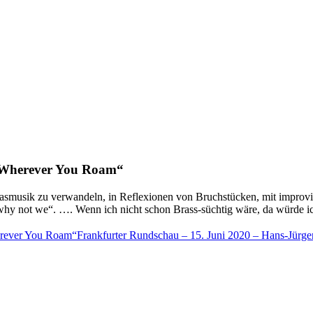
r „Wherever You Roam“
 Blasmusik zu verwandeln, in Reflexio­nen von Bruchstücken, mit impr
why not we“. …. Wenn ich nicht schon Brass-süchtig wäre, da würde ic
erever You Roam“
Frankfurter Rundschau – 15. Juni 2020 – Hans-Jü