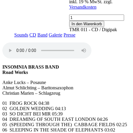
inkl. 19 % MwSt.
zzgl.
Versandkosten
Road
Works
In den Warenkorb
Menge
TMR 011 - CD / Digipak
Sounds
CD
Band
Galerie
Presse
INSOMNIA BRASS BAND
Road Works
Anke Lucks – Posaune
Almut Schlichting – Baritonsaxophon
Christian Marien – Schlagzeug
01 FROG ROCK 04:38
02 GOLDEN WEDDING 04:13
03 SO DICHT BEI MIR 05:39
04 DREAMING OF SOUTH EAST LONDON 04:26
05 (SPEEDING THROUGH THE) CABBAGE FIELDS 02:25
06 SLEEPING IN THE SHADE OF ELEPHANTS 03:02