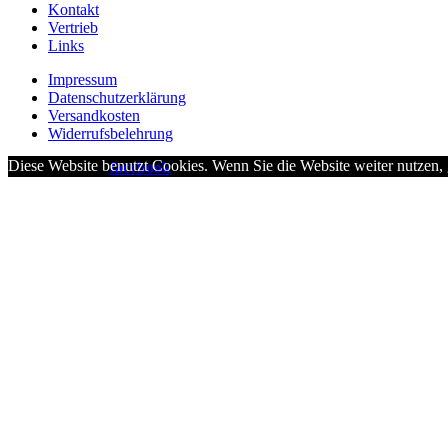
Kontakt
Vertrieb
Links
Impressum
Datenschutzerklärung
Versandkosten
Widerrufsbelehrung
Diese Website benutzt Cookies. Wenn Sie die Website weiter nutzen,
besucht uns auf
facebook