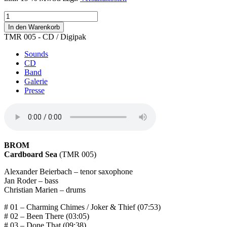
Cardboard
Sea
In den Warenkorb
Menge
TMR 005 - CD / Digipak
Sounds
CD
Band
Galerie
Presse
BROM
Cardboard Sea
(TMR 005)
Alexander Beierbach – tenor saxophone
Jan Roder – bass
Christian Marien – drums
# 01 – Charming Chimes / Joker & Thief (07:53)
# 02 – Been There (03:05)
# 03 – Done That (09:38)