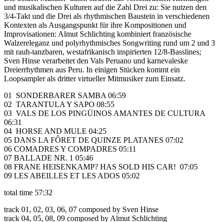
und musikalischen Kulturen auf die Zahl Drei zu: Sie nutzen den
3/4-Takt und die Drei als rhythmischen Baustein in verschiedenen
Kontexten als Ausgangs­punkt für ihre Kompositionen und
Improvisationen: Almut Schlichting kombiniert französische
Walzereleganz und poly­rhyth­misches Songwriting rund um 2 und 3
mit rauh-tanzbaren, westafrikanisch inspirierten 12/8-Basslines;
Sven Hinse verarbeitet den Vals Peruano und karnevaleske
Dreierrhythmen aus Peru. In einigen Stücken kommt ein
Loopsampler als dritter virtueller Mitmusiker zum Einsatz.
01 SONDERBARER SAMBA 06:59
02 TARANTULA Y SAPO 08:55
03 VALS DE LOS PINGÜINOS AMANTES DE CULTURA
06:31
04 HORSE AND MULE 04:25
05 DANS LA FÔRET DE QUINZE PLATANES 07:02
06 COMADRES Y COMPADRES 05:11
07 BALLADE NR. 1 05:46
08 FRANE HEISENKAMP? HAS SOLD HIS CAR! 07:05
09 LES ABEILLES ET LES ADOS 05:02
total time 57:32
track 01, 02, 03, 06, 07 composed by Sven Hinse
track 04, 05, 08, 09 composed by Almut Schlichting