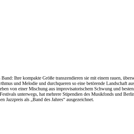
ss Band: Ihre kompakte Größe transzendieren sie mit einem rauen, üb
hythmus und Melodie und durchqueren so eine betörende Landschaft au
trieben von einer Mischung aus improvisatorischem Schwung und besten
uf Festivals unterwegs, hat mehrere Stipendien des Musikfonds und Ber
n Jazzpreis als „Band des Jahres“ ausgezeichnet.