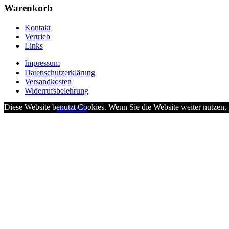
Warenkorb
Kontakt
Vertrieb
Links
Impressum
Datenschutzerklärung
Versandkosten
Widerrufsbelehrung
Diese Website benutzt Cookies. Wenn Sie die Website weiter nutzen,
besucht uns auf
facebook