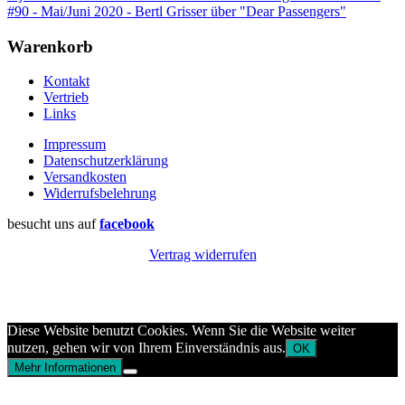
#90 - Mai/Juni 2020 - Bertl Grisser über "Dear Passengers"
Warenkorb
Kontakt
Vertrieb
Links
Impressum
Datenschutzerklärung
Versandkosten
Widerrufsbelehrung
besucht uns auf
facebook
Vertrag widerrufen
Diese Website benutzt Cookies. Wenn Sie die Website weiter
nutzen, gehen wir von Ihrem Einverständnis aus.
OK
Mehr Informationen