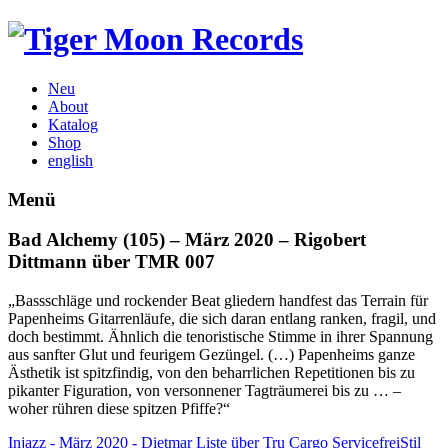
Neu
About
Katalog
Shop
english
Menü
Bad Alchemy (105) – März 2020 – Rigobert
Dittmann über TMR 007
„Bassschläge und rockender Beat gliedern handfest das Terrain für
Papenheims Gitarrenläufe, die sich daran entlang ranken, fragil, und
doch bestimmt. Ähnlich die tenoristische Stimme in ihrer Spannung
aus sanfter Glut und feurigem Gezüngel. (…) Papenheims ganze
Ästhetik ist spitzfindig, von den beharrlichen Repetitionen bis zu
pikanter Figuration, von versonnener Tagträumerei bis zu … –
woher rühren diese spitzen Pfiffe?“
Injazz - März 2020 - Dietmar Liste über Tru Cargo Service
freiStil