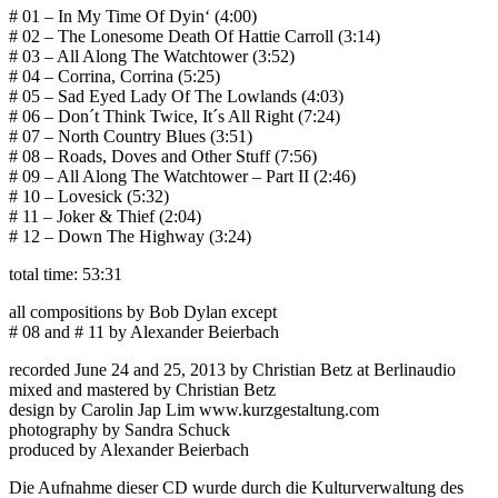
# 01 – In My Time Of Dyin‘ (4:00)
# 02 – The Lonesome Death Of Hattie Carroll (3:14)
# 03 – All Along The Watchtower (3:52)
# 04 – Corrina, Corrina (5:25)
# 05 – Sad Eyed Lady Of The Lowlands (4:03)
# 06 – Don´t Think Twice, It´s All Right (7:24)
# 07 – North Country Blues (3:51)
# 08 – Roads, Doves and Other Stuff (7:56)
# 09 – All Along The Watchtower – Part II (2:46)
# 10 – Lovesick (5:32)
# 11 – Joker & Thief (2:04)
# 12 – Down The Highway (3:24)
total time: 53:31
all compositions by Bob Dylan except
# 08 and # 11 by Alexander Beierbach
recorded June 24 and 25, 2013 by Christian Betz at Berlinaudio
mixed and mastered by Christian Betz
design by Carolin Jap Lim www.kurzgestaltung.com
photography by Sandra Schuck
produced by Alexander Beierbach
Die Aufnahme dieser CD wurde durch die Kulturverwaltung des