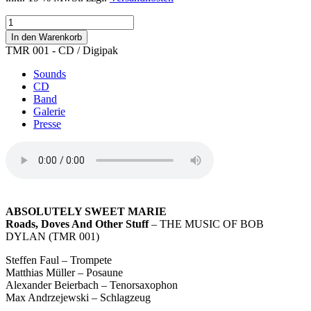
Roads,
Doves
In den Warenkorb
And
TMR 001 - CD / Digipak
Other
Stuff
Sounds
Menge
CD
Band
Galerie
Presse
ABSOLUTELY SWEET MARIE
Roads, Doves And Other Stuff
– THE MUSIC OF BOB
DYLAN (TMR 001)
Steffen Faul – Trompete
Matthias Müller – Posaune
Alexander Beierbach – Tenorsaxophon
Max Andrzejewski – Schlagzeug