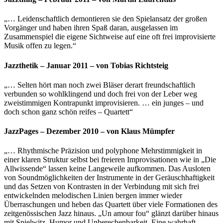
„… Leidenschaftlich demontieren sie den Spielansatz der großen
Vorgänger und haben ihren Spaß daran, ausgelassen im
Zusammenspiel die eigene Sichtweise auf eine oft frei improvisierte
Musik offen zu legen.“
Jazzthetik – Januar 2011 – von Tobias Richtsteig
„… Selten hört man noch zwei Bläser derart freundschaftlich
verbunden so wohlklingend und doch frei von der Leber weg
zweistimmigen Kontrapunkt improvisieren. … ein junges – und
doch schon ganz schön reifes – Quartett“
JazzPages – Dezember 2010 – von Klaus Mümpfer
„… Rhythmische Präzision und polyphone Mehrstimmigkeit in
einer klaren Struktur selbst bei freieren Improvisationen wie in „Die
Allwissende“ lassen keine Langeweile aufkommen. Das Ausloten
von Soundmöglichkeiten der Instrumente in der Geräuschhaftigkeit
und das Setzen von Kontrasten in der Verbindung mit sich frei
entwickelnden melodischen Linien bergen immer wieder
Überraschungen und heben das Quartett über viele Formationen des
zeitgenössischen Jazz hinaus. „Un amour fou“ glänzt darüber hinaus
mit Spielwitz, Humor und Unberechenbarkeit. Eine wahrhaft