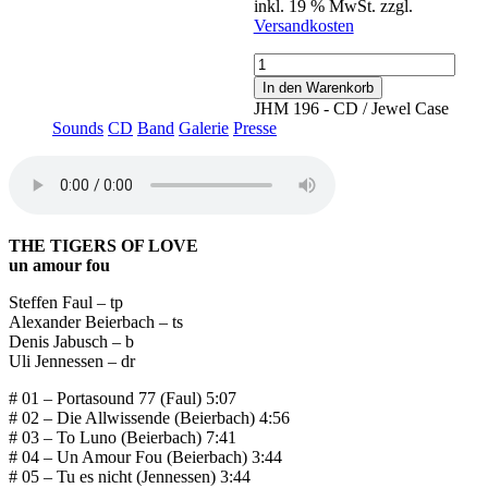
inkl. 19 % MwSt.
zzgl.
Versandkosten
un
amour
In den Warenkorb
fou
JHM 196 - CD / Jewel Case
Menge
Sounds
CD
Band
Galerie
Presse
THE TIGERS OF LOVE
un amour fou
Steffen Faul – tp
Alexander Beierbach – ts
Denis Jabusch – b
Uli Jennessen – dr
# 01 – Portasound 77 (Faul) 5:07
# 02 – Die Allwissende (Beierbach) 4:56
# 03 – To Luno (Beierbach) 7:41
# 04 – Un Amour Fou (Beierbach) 3:44
# 05 – Tu es nicht (Jennessen) 3:44