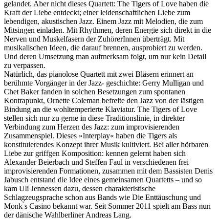
gelandet. Aber nicht dieses Quartett: The Tigers of Love haben die
Kraft der Liebe entdeckt; einer leidenschaftlichen Liebe zum
lebendigen, akustischen Jazz. Einem Jazz mit Melodien, die zum
Mitsingen einladen. Mit Rhythmen, deren Energie sich direkt in die
Nerven und Muskelfasern der ZuhörerInnen überträgt. Mit
musikalischen Ideen, die darauf brennen, ausprobiert zu werden.
Und deren Umsetzung man aufmerksam folgt, um nur kein Detail
zu verpassen.
Natürlich, das pianolose Quartett mit zwei Bläsern erinnert an
berühmte Vorgänger in der Jazz- geschichte: Gerry Mulligan und
Chet Baker fanden in solchen Besetzungen zum spontanen
Kontrapunkt, Ornette Coleman befreite den Jazz von der lästigen
Bindung an die wohltemperierte Klaviatur. The Tigers of Love
stellen sich nur zu gerne in diese Traditionslinie, in direkter
Verbindung zum Herzen des Jazz: zum improvisierenden
Zusammenspiel. Dieses »Interplay« haben die Tigers als
konstituierendes Konzept ihrer Musik kultiviert. Bei aller hörbaren
Liebe zur griffgen Komposition: kennen gelernt haben sich
Alexander Beierbach und Steffen Faul in verschiedenen frei
improvisierenden Formationen, zusammen mit dem Bassisten Denis
Jabusch entstand die Idee eines gemeinsamen Quartetts – und so
kam Uli Jennessen dazu, dessen charakteristische
Schlagzeugsprache schon aus Bands wie Die Enttäuschung und
Monk ́s Casino bekannt war. Seit Sommer 2011 spielt am Bass nun
der dänische Wahlberliner Andreas Lang.