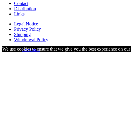
Contact
Distribution
Links
Legal Notice
Privacy Policy
Shipping
Withdrawal Policy
We use cookies to ensure that we give you the best experience on our w
visit us on
facebook