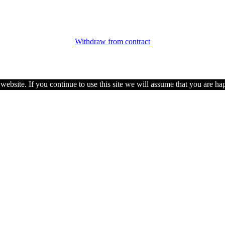
Withdraw from contract
ebsite. If you continue to use this site we will assume that you are hap