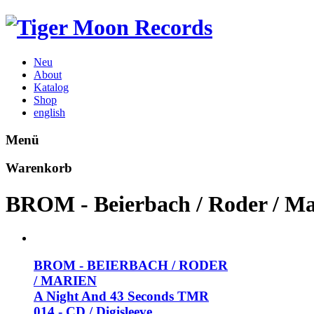
Neu
About
Katalog
Shop
english
Menü
Warenkorb
BROM - Beierbach / Roder / Ma
BROM - BEIERBACH / RODER
/ MARIEN
A Night And 43 Seconds
TMR
014 - CD / Digisleeve