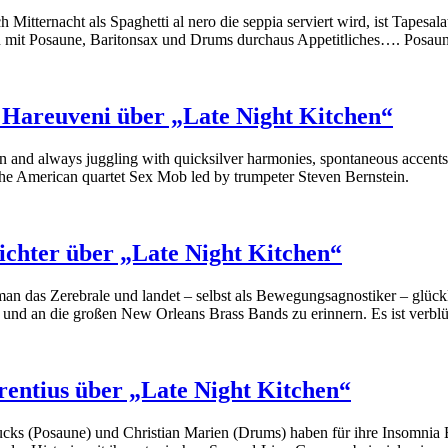
Mitternacht als Spaghetti al nero die seppia serviert wird, ist Tapesal
n mit Posaune, Baritonsax und Drums durchaus Appetitliches…. Posaun
 Hareuveni über „Late Night Kitchen“
n and always juggling with quicksilver harmonies, spontaneous accents,
 the American quartet Sex Mob led by trumpeter Steven Bernstein.
chter über „Late Night Kitchen“
man das Zerebrale und landet – selbst als Bewegungsagnostiker – glü
nd an die großen New Orleans Brass Bands zu erinnern. Es ist verblüf
entius über „Late Night Kitchen“
ucks (Posaune) und Christian Marien (Drums) haben für ihre Insomnia Br