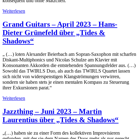
konsequent und ohne Mätzchen.“
Weiterlesen
Grand Guitars – April 2023 – Hans-
Dieter Grünefeld über „Tides &
Shadows“
„ (…) loten Alexander Beierbach am Sopran-Saxophon mit scharfen
Diskant-Multiphonics und Nicolas Schulze am Klavier mit
Konsonanten Akkorden die entstehenden Spannungsfelder aus. (…)
Sowohl das TWIRLS Duo, als auch das TWIRLS Quartet lassen
sich nicht von widerspenstigen Klangströmungen verwirren,
sondern sie haben stets je einen mentalen Kompass zu Steuerung
ihrer Exkursionen parat.“
Weiterlesen
Jazzthing – Juni 2023 – Martin
Laurentius über „Tides & Shadows“
„(…) haben sie zu einer Form des kollektiven Improvisieren
gefunden, mit der sie dem Namen des Duos mehr als nur gerecht